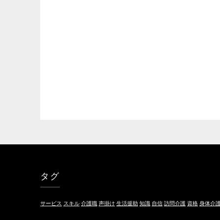
タグ
サービス
スキル
介護職
声掛け
生活援助
知識
自信
訪問介護
資格
身体介