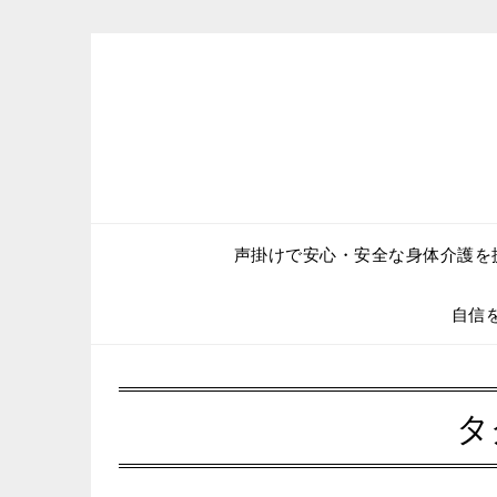
Skip
to
content
声掛けで安心・安全な身体介護を
自信
タ